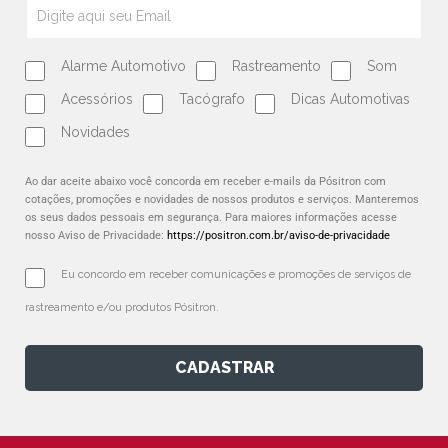
Alarme Automotivo
Rastreamento
Som
Acessórios
Tacógrafo
Dicas Automotivas
Novidades
Ao dar aceite abaixo você concorda em receber e-mails da Pósitron com
cotações, promoções e novidades de nossos produtos e serviços. Manteremos
os seus dados pessoais em segurança. Para maiores informações acesse
nosso Aviso de Privacidade:
https://positron.com.br/aviso-de-privacidade
Eu concordo em receber comunicações e promoções de serviços de 
rastreamento e/ou produtos Pósitron.
CADASTRAR