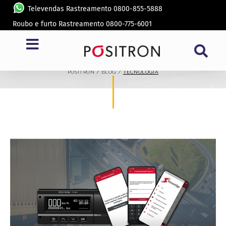
Televendas Rastreamento 0800-855-5888
Roubo e furto Rastreamento 0800-775-6001
CATEGORIA:
TECNOLOGIA
POSITRON / BLOG /
TECNOLOGIA