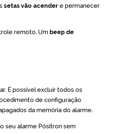
As
setas vão acender
e permanecer
trole remoto. Um
beep de
. É possível excluir todos os
 procedimento de configuração
 apagados da memória do alarme.
do seu alarme Pósitron sem