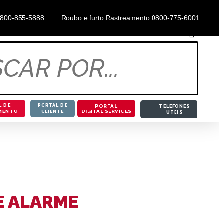
0800-855-5888
Roubo e furto Rastreamento 0800-775-6001
NTRAR
SUPORTE / ATENDIMENTO
PARCEIROS
L DE
PORTAL DE
PORTAL
TELEFONES
DIGITAL SERVICES
MENTO
CLIENTE
ÚTEIS
A PÓSITRON /
BLOG
E ALARME