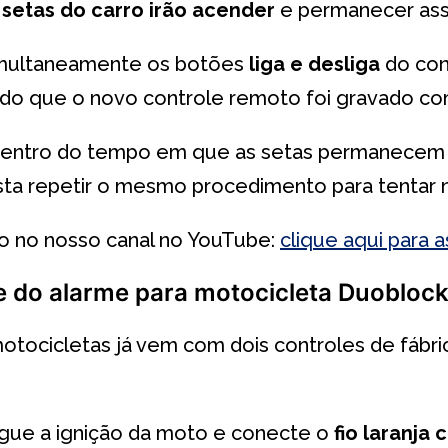
s
setas do carro irão acender
e permanecer ass
simultaneamente os botões
liga e desliga
do con
ndo que o novo controle remoto foi gravado c
 dentro do tempo em que as setas permanecem a
basta repetir o mesmo procedimento para tentar
eo no nosso canal no YouTube:
clique aqui para as
 do alarme para motocicleta Duobloc
otocicletas já vem com dois controles de fábri
ligue a ignição da moto e conecte o
fio laranja 