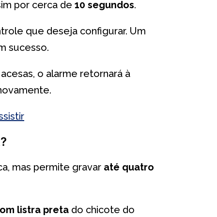
im por cerca de
10 segundos
.
trole que deseja configurar. Um
om sucesso.
cesas, o alarme retornará à
 novamente.
sistir
k?
ca, mas permite gravar
até quatro
com listra preta
do chicote do