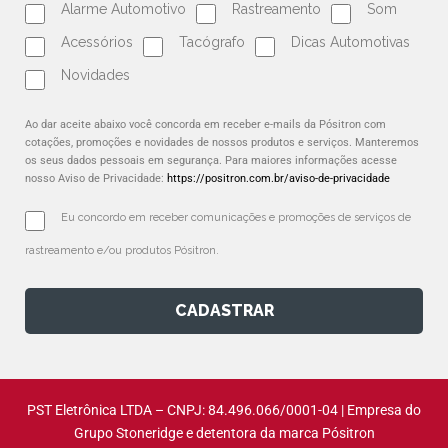
Alarme Automotivo
Rastreamento
Som
Acessórios
Tacógrafo
Dicas Automotivas
Novidades
Ao dar aceite abaixo você concorda em receber e-mails da Pósitron com
cotações, promoções e novidades de nossos produtos e serviços. Manteremos
os seus dados pessoais em segurança. Para maiores informações acesse
nosso Aviso de Privacidade:
https://positron.com.br/aviso-de-privacidade
Eu concordo em receber comunicações e promoções de serviços de 
rastreamento e/ou produtos Pósitron.
CADASTRAR
PST Eletrônica LTDA – CNPJ: 84.496.066/0001-04 | Empresa do
Grupo Stoneridge e detentora da marca Pósitron