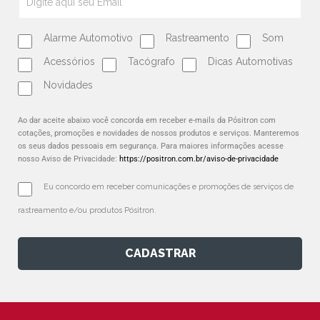
Alarme Automotivo
Rastreamento
Som
Acessórios
Tacógrafo
Dicas Automotivas
Novidades
Ao dar aceite abaixo você concorda em receber e-mails da Pósitron com
cotações, promoções e novidades de nossos produtos e serviços. Manteremos
os seus dados pessoais em segurança. Para maiores informações acesse
nosso Aviso de Privacidade:
https://positron.com.br/aviso-de-privacidade
Eu concordo em receber comunicações e promoções de serviços de 
rastreamento e/ou produtos Pósitron.
CADASTRAR