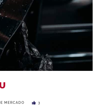
OU
DE MERCADO
3