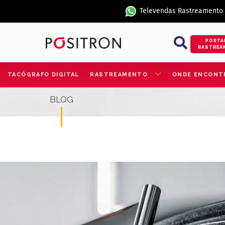
Televendas Rastreamento
PORTA
RASTREA
TACÓGRAFO DIGITAL
RASTREAMENTO
ONDE ENCONT
BLOG