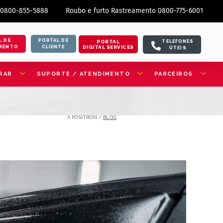
 0800-855-5888
Roubo e furto Rastreamento 0800-775-6001
L DE
PORTAL DE
PORTAL
TELEFONES
DIGITAL SERVICES
MENTO
CLIENTE
ÚTEIS
RAR
SUPORTE / ATENDIMENTO
PARCEIROS
A PÓSITRON /
BLOG