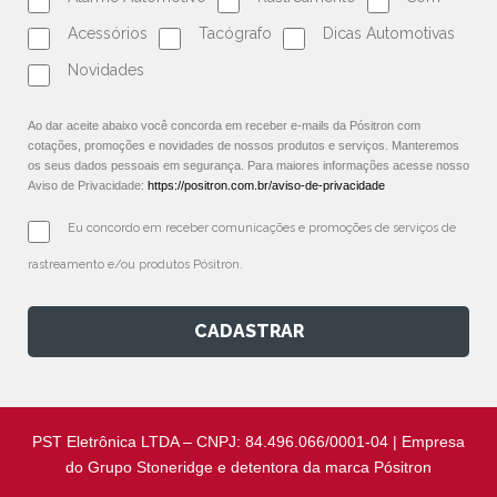
Acessórios
Tacógrafo
Dicas Automotivas
Novidades
Ao dar aceite abaixo você concorda em receber e-mails da Pósitron com
cotações, promoções e novidades de nossos produtos e serviços. Manteremos
os seus dados pessoais em segurança. Para maiores informações acesse nosso
Aviso de Privacidade:
https://positron.com.br/aviso-de-privacidade
Eu concordo em receber comunicações e promoções de serviços de 
rastreamento e/ou produtos Pósitron.
CADASTRAR
PST Eletrônica LTDA – CNPJ: 84.496.066/0001-04 | Empresa
do Grupo Stoneridge e detentora da marca Pósitron