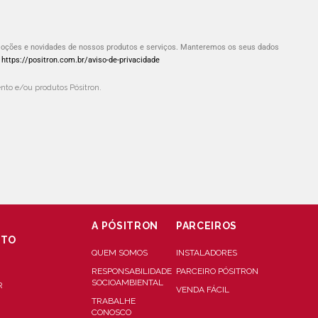
omoções e novidades de nossos produtos e serviços. Manteremos os seus dados
:
https://positron.com.br/aviso-de-privacidade
to e/ou produtos Pósitron.
A PÓSITRON
PARCEIROS
NTO
QUEM SOMOS
INSTALADORES
RESPONSABILIDADE
PARCEIRO PÓSITRON
SOCIOAMBIENTAL
R
VENDA FÁCIL
TRABALHE
CONOSCO