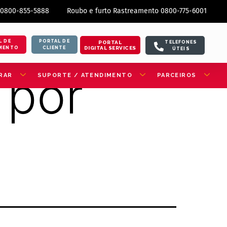
 0800-855-5888
Roubo e furto Rastreamento 0800-775-6001
L DE
PORTAL DE
PORTAL
TELEFONES
DIGITAL SERVICES
MENTO
CLIENTE
ÚTEIS
 por
RAR
SUPORTE / ATENDIMENTO
PARCEIROS