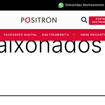
Televendas Rastreamento
PORTA
RASTREA
aixonados
TACÓGRAFO DIGITAL
RASTREAMENTO
ONDE ENCONT