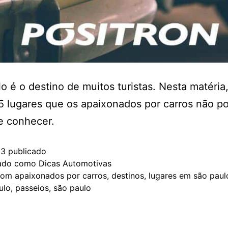
o é o destino de muitos turistas. Nesta matéri
5 lugares que os apaixonados por carros não 
e conhecer.
23
publicado
zado como
Dicas Automotivas
com
apaixonados por carros
,
destinos
,
lugares em são paul
ulo
,
passeios
,
são paulo