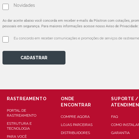
Novidades
Ao dar aceite abaixo você concorda em receber e-mails da Pósitron com cotações, pr
pessoais em segurança. Para maiores informações acesse nosso Aviso de Privacidade
Eu concordo em receber comunicações e promoções de serviços de rastreamen
CADASTRAR
RASTREAMENTO
ONDE
SUPORTE /
ENCONTRAR
ATENDIME
PORTAL DE
RASTREAMENTO
COMPRE AGORA
FAQ
ESTRUTURA E
LOJAS PARCEIRAS
COMO INSTALA
TECNOLOGIA
DISTRIBUIDORES
GARANTIA
PARA VOCÊ