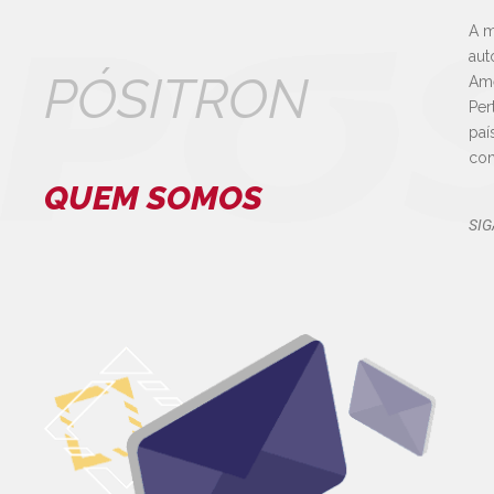
A m
aut
PÓSITRON
Amé
Per
paí
con
QUEM SOMOS
SIG