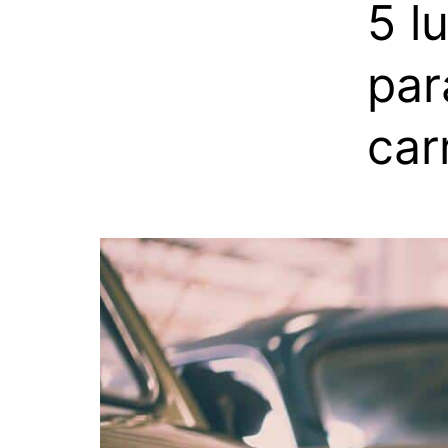
5 l
par
car