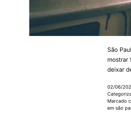
São Paul
mostrar 
deixar d
02/06/20
Categori
Marcado 
em são pa