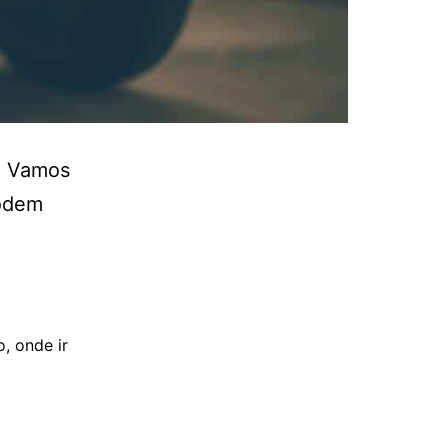
a, Vamos
podem
o
,
onde ir