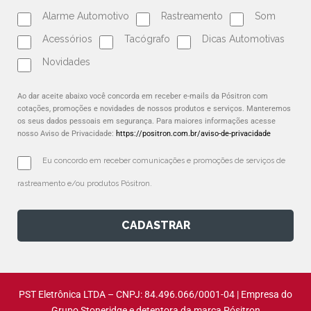
Alarme Automotivo
Rastreamento
Som
Acessórios
Tacógrafo
Dicas Automotivas
Novidades
Ao dar aceite abaixo você concorda em receber e-mails da Pósitron com
cotações, promoções e novidades de nossos produtos e serviços. Manteremos
os seus dados pessoais em segurança. Para maiores informações acesse
nosso Aviso de Privacidade:
https://positron.com.br/aviso-de-privacidade
Eu concordo em receber comunicações e promoções de serviços de 
rastreamento e/ou produtos Pósitron.
CADASTRAR
PST Eletrônica LTDA – CNPJ: 84.496.066/0001-04 | Empresa do
Grupo Stoneridge e detentora da marca Pósitron