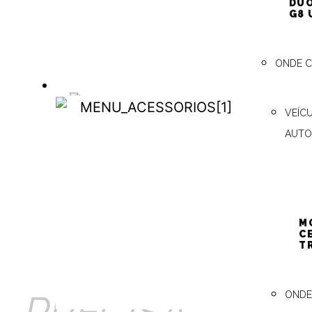
DUO
pre
G8 
ONDE 
ACESSÓRIOS
VEÍC
ACESSÓRIOS
AUTO
Conheça 
16/11/202
Categori
Marcado 
M
C
T
ONDE