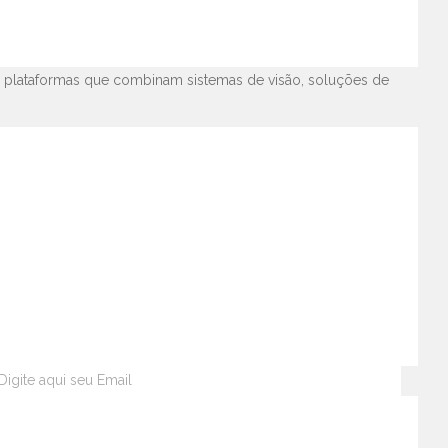
s em segurança e conforto,
infotainment
e rastreamento para
 do setor automotivo global com presença em mais de 15
e plataformas que combinam sistemas de visão, soluções de
RA MÃO?
ssórios
Tacógrafo
Dicas Automotivas