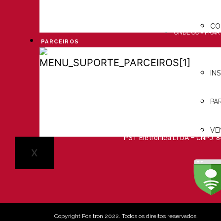
COMPRAR
ONDE
MP3 PLAYER
CO
COMPRAR
ONDE COMPRAR
PARCEIROS
PARCEIROS
IN
PA
VE
PST Eletrônica LTDA – CNPJ: 8
X
Copyright Pósitron 2022. Todos os direitos reservados.