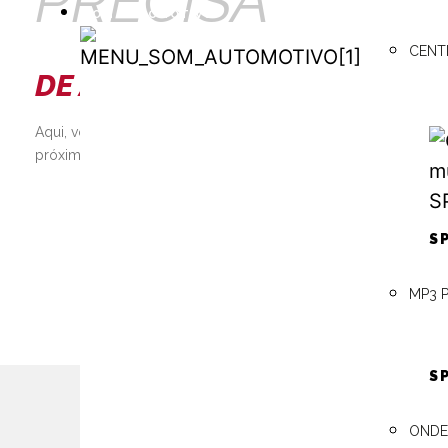
PRECISA
SOM AUTOMOTIVO
CENT
SOM
DE AJUDA?
AUTOMOTIVO
Aqui, você pode consultar os manuais técnicos, encontrar o re
próximo, além de contar com a assistência 24h e muito mais!
SAIBA MAIS
S
MP3 
S
ONDE
A m