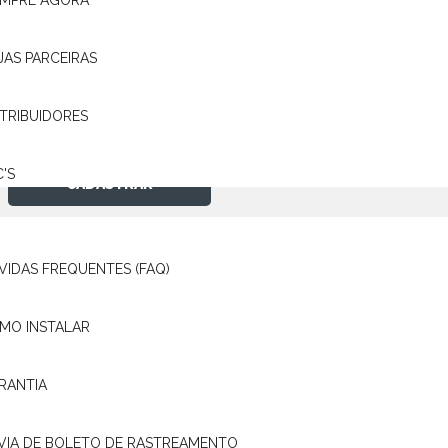
MPRE AGORA
Novidades
JAS PARCEIRAS
Ao dar aceite abaixo você concorda em receber e-mails da Pósitron com cotaç
os seus dados pessoais em segurança. Para maiores informações acesse nosso
STRIBUIDORES
Eu concordo em receber comunicações e promoções de serviços de rastreamen
C'S
CADASTRAR
VIDAS FREQUENTES (FAQ)
RASTREAMENTO
ONDE
SUPORTE /
MO INSTALAR
ENCONTRAR
ATENDIME
PORTAL DE
RANTIA
COMPRE
FAQ
RASTREAMENTO
AGORA
COMO 
ESTRUTURA E
 VIA DE BOLETO DE RASTREAMENTO