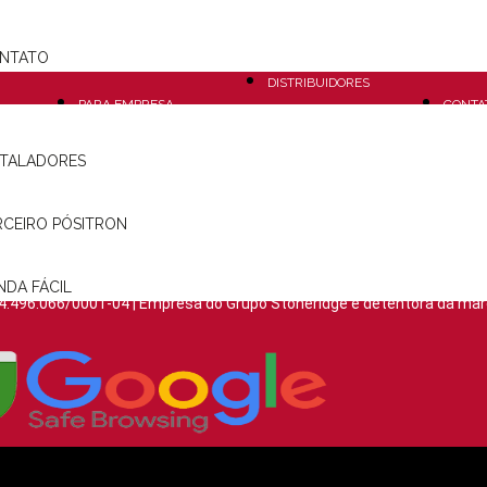
LOJAS
TECNOLOGIA
GARAN
PARCEIRAS
NTATO
PARA VOCÊ
2ª VIA
DISTRIBUIDORES
PARA EMPRESA
CONTA
ONDE
STALADORES
ENCONTRAR
RCEIRO PÓSITRON
CONTRATOS
NDA FÁCIL
4.496.066/0001-04 | Empresa do Grupo Stoneridge e detentora da mar
Aviso de Privacidade