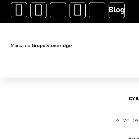
Tag:
au
ALARMES
Marca do
Grupo Stoneridge
VEÍCUL
AUTOM
ALARMES
CYB
20 
MOTOS
aut