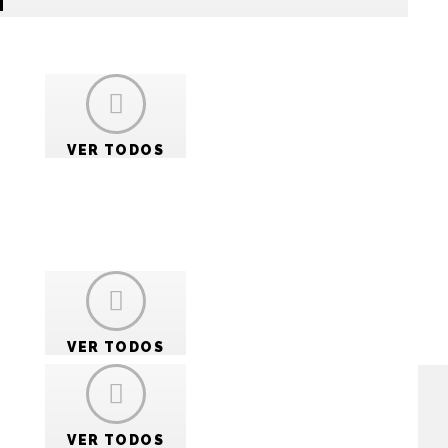
COMO
INSTALAR?
VER TODOS
MANUAIS
TÉCNICOS
PORTAL DE RASTREAMENTO
PÓSITRON
VER TODOS
s, sendo uma das principais fabricantes de acessórios
VER TODOS