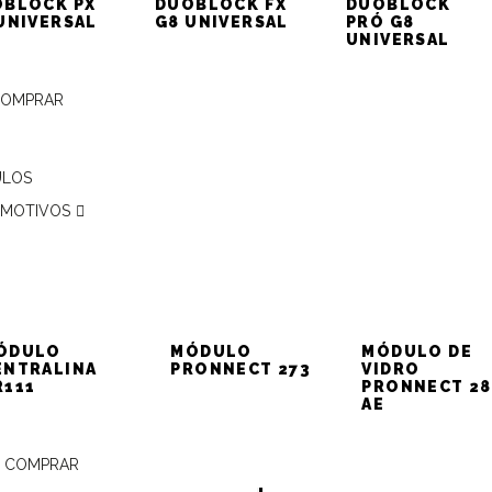
BLOCK PX
DUOBLOCK FX
DUOBLOCK
cisa saber
UNIVERSAL
G8 UNIVERSAL
PRÓ G8
UNIVERSAL
COMPRAR
ULOS
MOTIVOS
20 curiosidades automotivas nesta matéria!
2
publicado
zado como
Curiosidades
com
automóveis
,
carros
,
curiosidades
,
curiosidades automo
ÓDULO
MÓDULO
MÓDULO DE
ENTRALINA
PRONNECT 273
VIDRO
R111
PRONNECT 28
AE
 COMPRAR