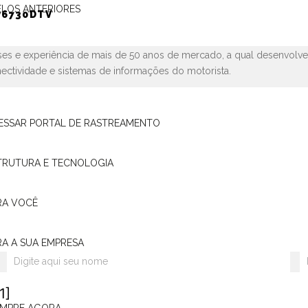
omotivos e referência no desenvolvimento de soluções tecnológica
LOS ANTERIORES
P6730DTV
rica Latina.
tencente ao Grupo norte-americano
Stoneridge
, importante empresa
ses e experiência de mais de 50 anos de mercado, a qual desenvolv
ectividade e sistemas de informações do motorista.
ESSAR PORTAL DE RASTREAMENTO
A-NOS EM NOSSAS REDES SOCIAIS:
TRUTURA E TECNOLOGIA
RA VOCÊ
QUER RECEBER NOVIDADES E OFERTAS EM PRIMEI
RA A SUA EMPRESA
Alarme Automotivo
Rastreamento
Som
Ace