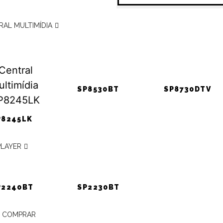
RAL MULTIMÍDIA
ATENDIMENTO
PÓSITRON
presentante Pósitron mais
ONDE
SP8530BT
SP8730DTV
ENCONTRAR?
P8245LK
ASSISTÊNCIA
24H
PLAYER
P2240BT
SP2230BT
 COMPRAR
arca Pósitron é conhecida pela inovação em seus produtos e serviço