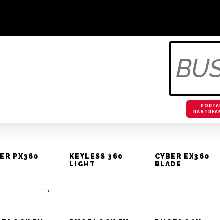
Televendas Rastreamento 
tomóveis
OS
OTIVOS
PORTA
RASTREA
ER PX360
KEYLESS 360
CYBER EX360
LIGHT
BLADE
curiosidades
omotivas que você