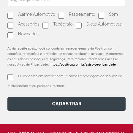
Alarme Automotivo
Rastreamento
Som
Acessórios
Tacógrafo
Dicas Automotivas
Novidades
Ao dar aceite abaixo você concorda em receber e-mails da Pósitron com
cotações, promoções e novidades de nossos produtos e serviços. Manteremos
os seus dados pessoais em segurança. Para maiores informações acesse
nosso Aviso de Privacidade:
https://positron.com.br/aviso-de-privacidade
Eu concordo em receber comunicações e promoções de serviços de 
rastreamento e/ou produtos Pósitron.
CADASTRAR