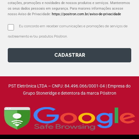
cotações, promoções e novidades de nossos produtos e serviços. Manteremos
os seus dados pessoais em segurança. Para maiores informações acesse
nosso Aviso de Privacidade:
https://positron.com.br/aviso-de-privacidade
Eu concordo em receber comunicações e promoções de serviços de 
rastreamento e/ou produtos Pósitron.
CADASTRAR
PST Eletrônica LTDA – CNPJ: 84.496.066/0001-04 | Empresa do
Grupo Stoneridge e detentora da marca Pósitron