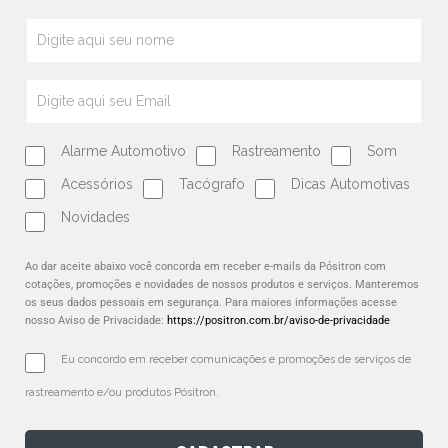
Alarme Automotivo
Rastreamento
Som
Acessórios
Tacógrafo
Dicas Automotivas
Novidades
Ao dar aceite abaixo você concorda em receber e-mails da Pósitron com
cotações, promoções e novidades de nossos produtos e serviços. Manteremos
os seus dados pessoais em segurança. Para maiores informações acesse
nosso Aviso de Privacidade:
https://positron.com.br/aviso-de-privacidade
Eu concordo em receber comunicações e promoções de serviços de 
rastreamento e/ou produtos Pósitron.