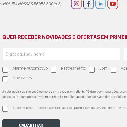
A-NOS EM NOSSAS REDES SOCIAIS:
QUER RECEBER NOVIDADES E OFERTAS EM PRIMEI
Alarme Automotivo
Rastreamento
Som
Ace
Novidades
Ao dar aceite abaixo você concorda em receber e-mails da Pósitron com cotações, pr
pessoais em segurança. Para maiores informações acesse nosso Aviso de Privacidade
Eu concordo em receber comunicações e promoções de serviços de rastreamen
CADASTRAR