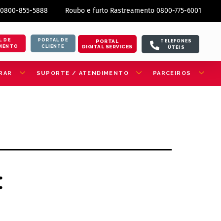
 0800-855-5888
Roubo e furto Rastreamento 0800-775-6001
L DE
PORTAL DE
PORTAL
TELEFONES
DIGITAL SERVICES
MENTO
CLIENTE
ÚTEIS
RAR
SUPORTE / ATENDIMENTO
PARCEIROS
: