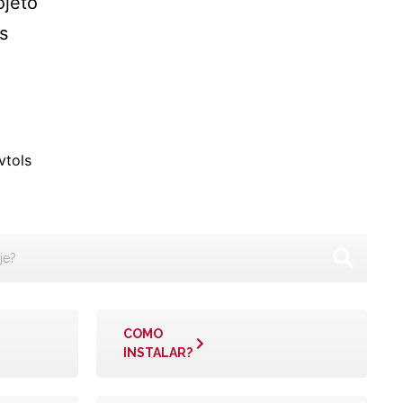
ojeto
s
vtols
COMO
INSTALAR?