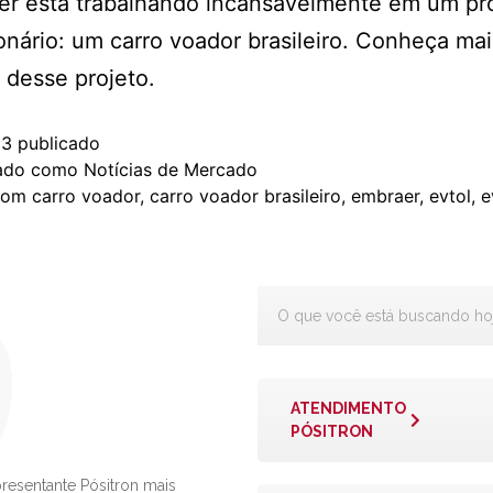
er está trabalhando incansavelmente em um pr
onário: um carro voador brasileiro. Conheça mai
 desse projeto.
23
publicado
zado como
Notícias de Mercado
com
carro voador
,
carro voador brasileiro
,
embraer
,
evtol
,
e
ATENDIMENTO
PÓSITRON
presentante Pósitron mais