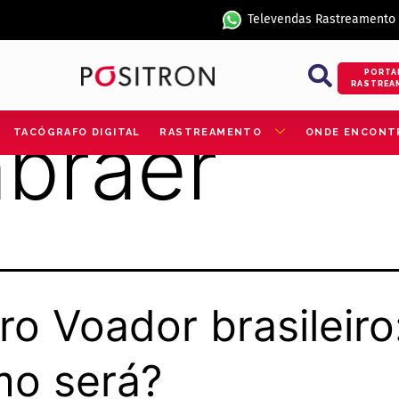
Televendas Rastreamento
PORTA
RASTREA
braer
TACÓGRAFO DIGITAL
RASTREAMENTO
ONDE ENCONT
ro Voador brasileiro
o será?