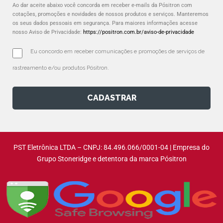
Ao dar aceite abaixo você concorda em receber e-mails da Pósitron com
cotações, promoções e novidades de nossos produtos e serviços. Manteremos
os seus dados pessoais em segurança. Para maiores informações acesse
nosso Aviso de Privacidade:
https://positron.com.br/aviso-de-privacidade
Eu concordo em receber comunicações e promoções de serviços de 
rastreamento e/ou produtos Pósitron.
CADASTRAR
PST Eletrônica LTDA – CNPJ: 84.496.066/0001-04 | Empresa do
Grupo Stoneridge e detentora da marca Pósitron