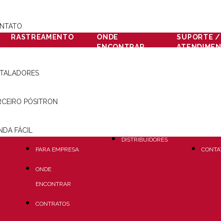
NTATO
RASTREAMENTO
ONDE
SUPORTE /
ENCONTRAR
ATENDIME
PORTAL DE
COMPRE
FAQ
STALADORES
RASTREAMENTO
AGORA
COMO 
ESTRUTURA E
RCEIRO PÓSITRON
LOJAS
TECNOLOGIA
GARAN
PARCEIRAS
NDA FÁCIL
PARA VOCÊ
2ª VIA
DISTRIBUIDORES
PARA EMPRESA
CONTA
ONDE
ENCONTRAR
CONTRATOS