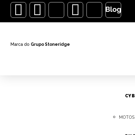
Tag:
pa
ALARMES
Marca do
Grupo Stoneridge
VEÍCUL
AUTOM
ALARMES
para fa
CYB
MOTOS