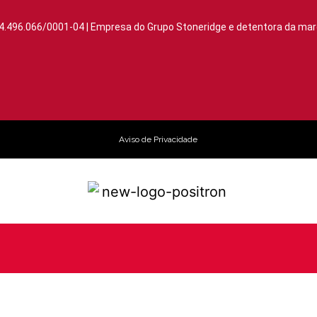
4.496.066/0001-04 | Empresa do Grupo Stoneridge e detentora da mar
Aviso de Privacidade