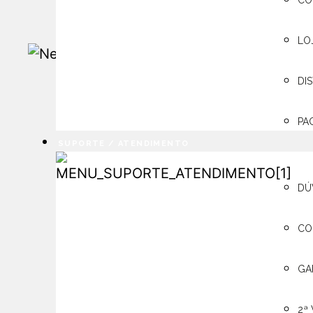
ONDE
CO
ENCONTRAR
LO
DI
PA
SUPORTE / ATENDIMENTO
SUPORTE /
DÚ
ATENDIMENTO
CO
GA
2ª