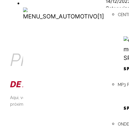
14/12/202
SOM AUTOMOTIVO
Categori
Marcado 
CENT
SOM
fazer em 
AUTOMOTIVO
PRECISA
S
DE AJUDA?
MP3 
Aqui, você pode consultar os manuais técnicos, encontrar o re
próximo, além de contar com a assistência 24h e muito mais!
S
ONDE
SAIBA MAIS