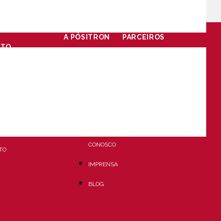
A PÓSITRON
PARCEIROS
NTO
QUEM
INSTALADORES
SOMOS
PARCEIRO
INSTALAR
RESPONSABILIDADE
PÓSITRON
TIA
SOCIOAMBIENTAL
VENDA FÁCIL
 DE BOLETO
TRABALHE
CONOSCO
TO
IMPRENSA
BLOG