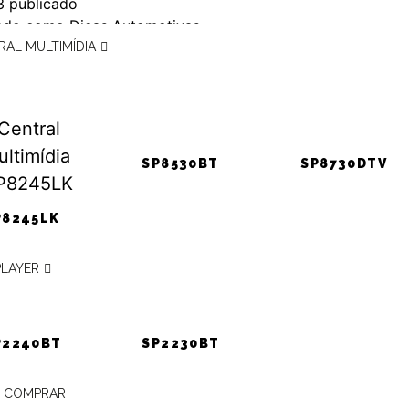
3
publicado
zado como
Dicas Automotivas
com
passeio de moto
,
passeio de moto em SP
,
passeios de
RAL MULTIMÍDIA
SP
SP8530BT
SP8730DTV
P8245LK
ATENDIMENTO
PLAYER
PÓSITRON
presentante Pósitron mais
P2240BT
SP2230BT
ONDE
ENCONTRAR?
 COMPRAR