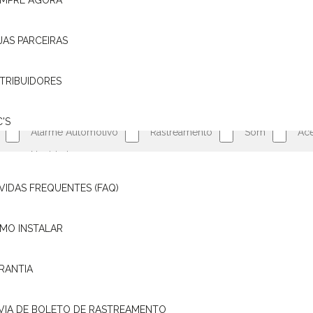
MPRE AGORA
JAS PARCEIRAS
QUER RECEBER NOVIDADES E OFERTAS EM PRIMEI
STRIBUIDORES
C'S
Alarme Automotivo
Rastreamento
Som
Ace
Novidades
VIDAS FREQUENTES (FAQ)
Ao dar aceite abaixo você concorda em receber e-mails da Pósitron com cotaç
os seus dados pessoais em segurança. Para maiores informações acesse nosso
MO INSTALAR
Eu concordo em receber comunicações e promoções de serviços de rastreamen
RANTIA
CADASTRAR
 VIA DE BOLETO DE RASTREAMENTO