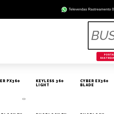
Televendas Rastreamento 
sseios de
OS
OTIVOS
PORTA
RASTREA
zer em SP
ER PX360
KEYLESS 360
CYBER EX360
LIGHT
BLADE