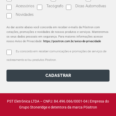
Acessórios
Tacógrafo
Dicas Automotivas
Novidades
Ao dar aceite abaixo você concorda em receber e-mails da Pósitron com
cotações, promoções e novidades de nossos produtos e serviços. Manteremos
os seus dados pessoais em segurança. Para maiores informações acesse
nosso Aviso de Privacidade:
https://positron.com.br/aviso-de-privacidade
Eu concordo em receber comunicações e promoções de serviços de 
rastreamento e/ou produtos Pósitron.
CADASTRAR
PST Eletrônica LTDA – CNPJ: 84.496.066/0001-04 | Empresa do
Grupo Stoneridge e detentora da marca Pósitron