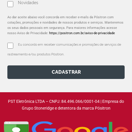
Novidades
Ao dar aceite abaixo você concorda em receber e-mails da Pósitron com
cotações, promoções e novidades de nossos produtos e serviços. Manteremos
os seus dados pessoais em segurança. Para maiores informações acesse
nosso Aviso de Privacidade:
https://positron.com.br/aviso-de-privacidade
Eu concordo em receber comunicações e promoções de serviços de 
rastreamento e/ou produtos Pósitron.
CADASTRAR
PST Eletrônica LTDA – CNPJ: 84.496.066/0001-04 | Empresa do
Grupo Stoneridge e detentora da marca Pósitron