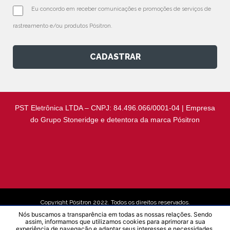
Eu concordo em receber comunicações e promoções de serviços de 
rastreamento e/ou produtos Pósitron.
CADASTRAR
PST Eletrônica LTDA – CNPJ: 84.496.066/0001-04 | Empresa
do Grupo Stoneridge e detentora da marca Pósitron
Copyright Pósitron 2022. Todos os direitos reservados.
Nós buscamos a transparência em todas as nossas relações. Sendo
assim, informamos que utilizamos cookies para aprimorar a sua
experiência de navegação e adaptar seus interesses e necessidades.