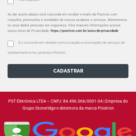
Ao dar aceite abaixo você concorda em receber e-mails da Pósitron com
cotações, promoções e novidades de nossos produtos e serviços. Manteremos
os seus dados pessoais em segurança. Para maiores informações acesse
nosso Aviso de Privacidade:
https://positron.com.br/aviso-de-privacidade
Eu concordo em receber comunicações e promoções de serviços de 
rastreamento e/ou produtos Pósitron.
CADASTRAR
PST Eletrônica LTDA – CNPJ: 84.496.066/0001-04 | Empresa do
Grupo Stoneridge e detentora da marca Pósitron