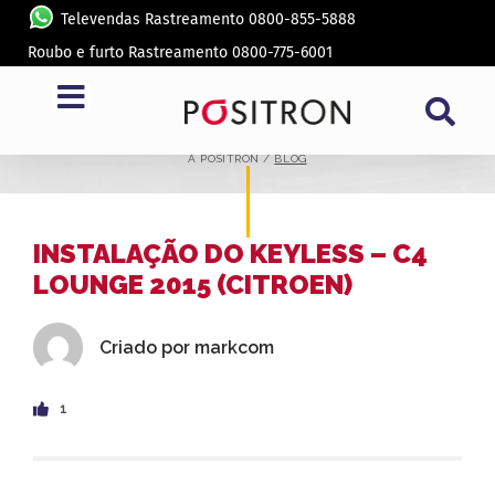
Televendas Rastreamento 0800-855-5888
Roubo e furto Rastreamento 0800-775-6001
BLOG
A PÓSITRON /
BLOG
INSTALAÇÃO DO KEYLESS – C4
LOUNGE 2015 (CITROEN)
Criado por
markcom
1