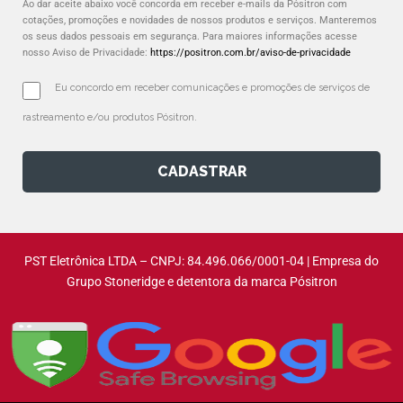
Ao dar aceite abaixo você concorda em receber e-mails da Pósitron com
cotações, promoções e novidades de nossos produtos e serviços. Manteremos
os seus dados pessoais em segurança. Para maiores informações acesse
nosso Aviso de Privacidade:
https://positron.com.br/aviso-de-privacidade
Eu concordo em receber comunicações e promoções de serviços de 
rastreamento e/ou produtos Pósitron.
CADASTRAR
PST Eletrônica LTDA – CNPJ: 84.496.066/0001-04 | Empresa do
Grupo Stoneridge e detentora da marca Pósitron