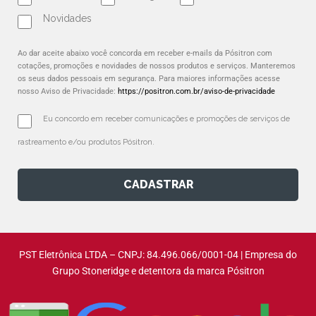
Novidades
Ao dar aceite abaixo você concorda em receber e-mails da Pósitron com
cotações, promoções e novidades de nossos produtos e serviços. Manteremos
os seus dados pessoais em segurança. Para maiores informações acesse
nosso Aviso de Privacidade:
https://positron.com.br/aviso-de-privacidade
Eu concordo em receber comunicações e promoções de serviços de 
rastreamento e/ou produtos Pósitron.
CADASTRAR
PST Eletrônica LTDA – CNPJ: 84.496.066/0001-04 | Empresa do
Grupo Stoneridge e detentora da marca Pósitron