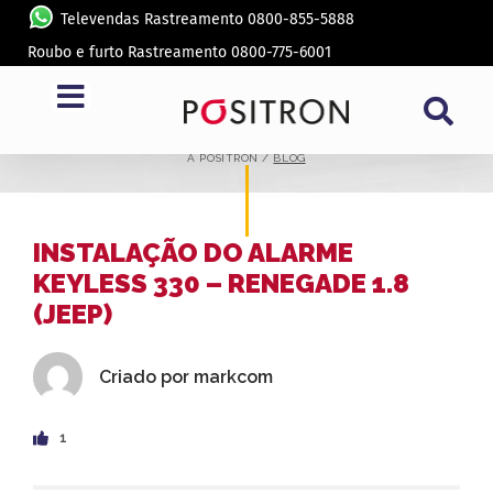
Televendas Rastreamento 0800-855-5888
Roubo e furto Rastreamento 0800-775-6001
BLOG
A PÓSITRON /
BLOG
INSTALAÇÃO DO ALARME
KEYLESS 330 – RENEGADE 1.8
(JEEP)
Criado por
markcom
1