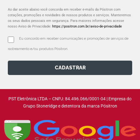
Ao dar aceite abaixo você concorda em receber e-mails da Pósitron com
cotações, promoções e novidades de nossos produtos e serviços. Manteremos
os seus dados pessoais em segurança. Para maiores informações acesse
nosso Aviso de Privacidade:
https://positron.com.br/aviso-de-privacidade
Eu concordo em receber comunicações e promoções de serviços de 
rastreamento e/ou produtos Pósitron.
CADASTRAR
PST Eletrônica LTDA – CNPJ: 84.496.066/0001-04 | Empresa do
Grupo Stoneridge e detentora da marca Pósitron