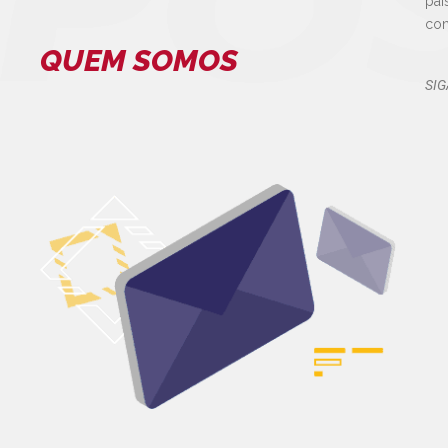
paí
con
QUEM SOMOS
SIG