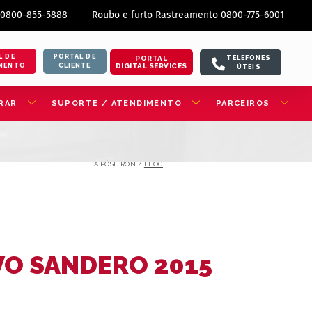
 0800-855-5888
Roubo e furto Rastreamento 0800-775-6001
L DE
PORTAL DE
PORTAL
TELEFONES
DIGITAL SERVICES
MENTO
CLIENTE
ÚTEIS
RAR
SUPORTE / ATENDIMENTO
PARCEIROS
A PÓSITRON /
BLOG
VO SANDERO 2015