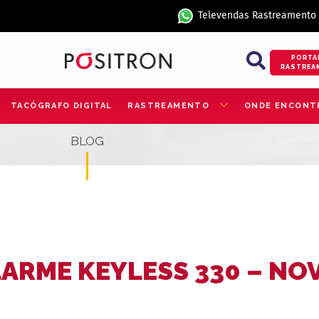
Televendas Rastreamento
PORTA
RASTREA
TACÓGRAFO DIGITAL
RASTREAMENTO
ONDE ENCONT
BLOG
ARME KEYLESS 330 – NO