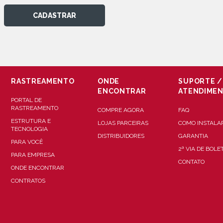
CADASTRAR
RASTREAMENTO
ONDE
SUPORTE /
ENCONTRAR
ATENDIME
PORTAL DE
RASTREAMENTO
COMPRE AGORA
FAQ
ESTRUTURA E
LOJAS PARCEIRAS
COMO INSTALA
TECNOLOGIA
DISTRIBUIDORES
GARANTIA
PARA VOCÊ
2ª VIA DE BOLE
PARA EMPRESA
CONTATO
ONDE ENCONTRAR
CONTRATOS