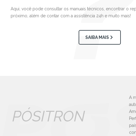
Aqui, você pode consultar os manuais técnicos, encontrar o re
próximo, além de contar com a assistência 24h e muito mais!
SAIBA MAIS
A m
aut
PÓSITRON
Amé
Per
paí
con