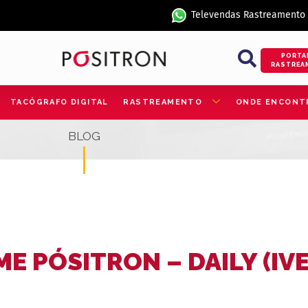
Televendas Rastreamento
PORTA
RASTREA
TACÓGRAFO DIGITAL
RASTREAMENTO
ONDE ENCONT
BLOG
E PÓSITRON – DAILY (IV