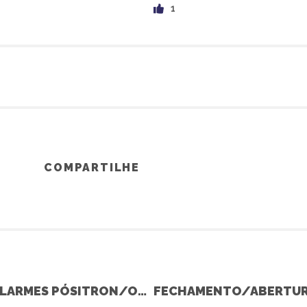
1
COMPARTILHE
ACIONAMENTO VE C/SW430 ALARMES PÓSITRON/ORIGINAL – SPIN (GM)