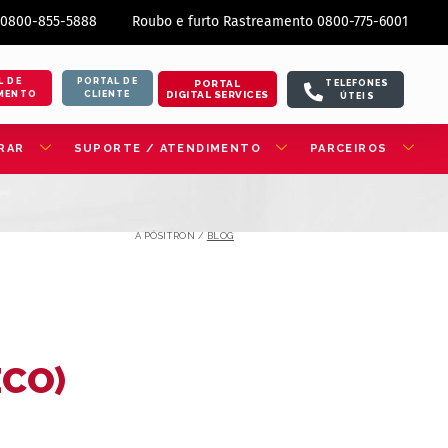
 0800-855-5888
Roubo e furto Rastreamento 0800-775-6001
L DE
PORTAL DE
PORTAL
TELEFONES
DIGITAL SERVICES
MENTO
CLIENTE
ÚTEIS
RAR
SUPORTE / ATENDIMENTO
PARCEIROS
A PÓSITRON /
BLOG
ECO)