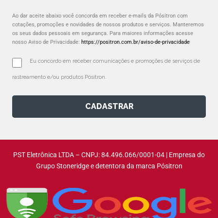
Ao dar aceite abaixo você concorda em receber e-mails da Pósitron com
cotações, promoções e novidades de nossos produtos e serviços. Manteremos
os seus dados pessoais em segurança. Para maiores informações acesse
nosso Aviso de Privacidade:
https://positron.com.br/aviso-de-privacidade
Eu concordo em receber comunicações e promoções de serviços de 
rastreamento e/ou produtos Pósitron.
CADASTRAR
PST Eletrônica LTDA – CNPJ: 84.496.066/0001-04 | Empresa do
Grupo Stoneridge e detentora da marca Pósitron