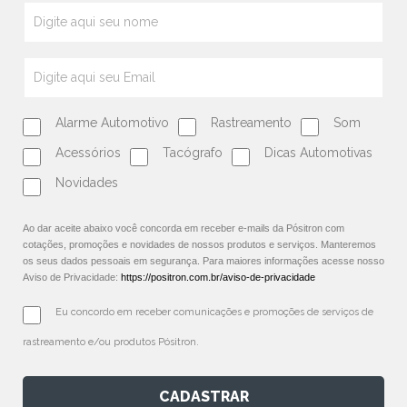
Alarme Automotivo
Rastreamento
Som
Acessórios
Tacógrafo
Dicas Automotivas
Novidades
Ao dar aceite abaixo você concorda em receber e-mails da Pósitron com
cotações, promoções e novidades de nossos produtos e serviços. Manteremos
os seus dados pessoais em segurança. Para maiores informações acesse nosso
Aviso de Privacidade:
https://positron.com.br/aviso-de-privacidade
Eu concordo em receber comunicações e promoções de serviços de 
rastreamento e/ou produtos Pósitron.
CADASTRAR