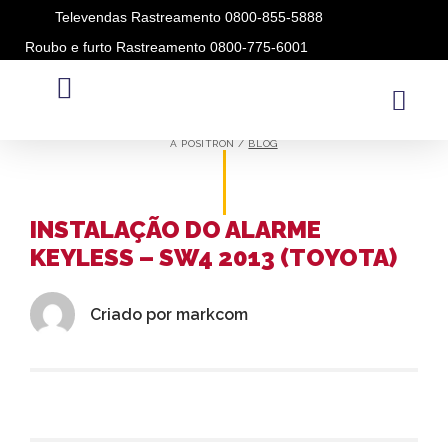
Televendas Rastreamento 0800-855-5888
Roubo e furto Rastreamento 0800-775-6001
BLOG
A PÓSITRON /
BLOG
INSTALAÇÃO DO ALARME
KEYLESS – SW4 2013 (TOYOTA)
Criado por
markcom