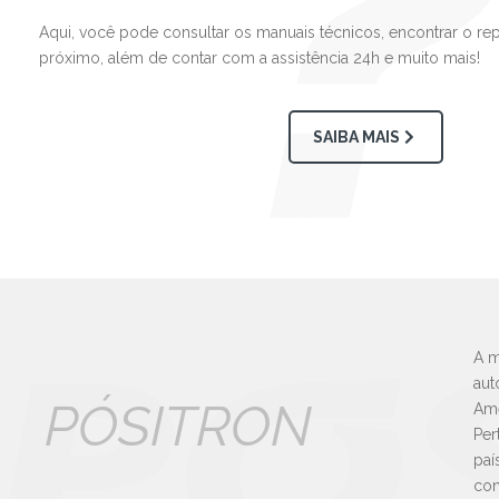
Aqui, você pode consultar os manuais técnicos, encontrar o re
próximo, além de contar com a assistência 24h e muito mais!
SAIBA MAIS
A m
aut
PÓSITRON
Amé
Per
paí
con