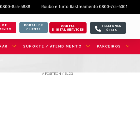
 0800-855-5888
Roubo e furto Rastreamento 0800-775-6001
L DE
PORTAL DE
PORTAL
TELEFONES
DIGITAL SERVICES
MENTO
CLIENTE
ÚTEIS
RAR
SUPORTE / ATENDIMENTO
PARCEIROS
A PÓSITRON /
BLOG