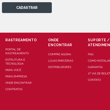
CADASTRAR
RASTREAMENTO
ONDE
SUPORTE /
ENCONTRAR
ATENDIME
PORTAL DE
RASTREAMENTO
COMPRE AGORA
FAQ
ESTRUTURA E
LOJAS PARCEIRAS
COMO INSTALA
TECNOLOGIA
DISTRIBUIDORES
GARANTIA
PARA VOCÊ
2ª VIA DE BOLE
PARA EMPRESA
CONTATO
ONDE ENCONTRAR
CONTRATOS