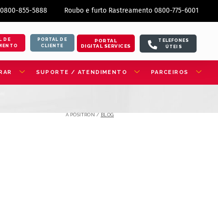
 0800-855-5888
Roubo e furto Rastreamento 0800-775-6001
L DE
PORTAL DE
PORTAL
TELEFONES
DIGITAL SERVICES
MENTO
CLIENTE
ÚTEIS
RAR
SUPORTE / ATENDIMENTO
PARCEIROS
A PÓSITRON /
BLOG