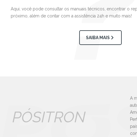
Aqui, você pode consultar os manuais técnicos, encontrar o re
próximo, além de contar com a assistência 24h e muito mais!
SAIBA MAIS
A m
aut
PÓSITRON
Amé
Per
paí
con