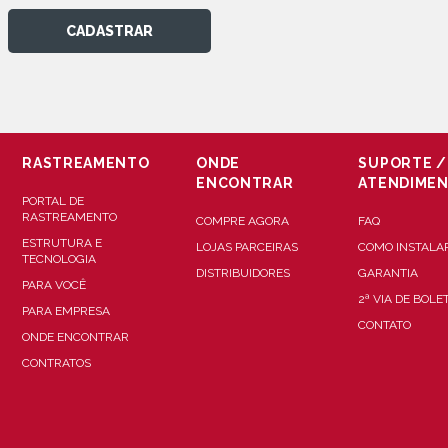
CADASTRAR
RASTREAMENTO
ONDE
SUPORTE /
ENCONTRAR
ATENDIME
PORTAL DE
RASTREAMENTO
COMPRE AGORA
FAQ
ESTRUTURA E
LOJAS PARCEIRAS
COMO INSTALA
TECNOLOGIA
DISTRIBUIDORES
GARANTIA
PARA VOCÊ
2ª VIA DE BOLE
PARA EMPRESA
CONTATO
ONDE ENCONTRAR
CONTRATOS