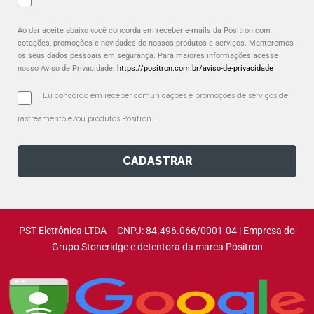
Ao dar aceite abaixo você concorda em receber e-mails da Pósitron com
cotações, promoções e novidades de nossos produtos e serviços. Manteremos
os seus dados pessoais em segurança. Para maiores informações acesse
nosso Aviso de Privacidade:
https://positron.com.br/aviso-de-privacidade
Eu concordo em receber comunicações e promoções de serviços de 
rastreamento e/ou produtos Pósitron.
CADASTRAR
PST Eletrônica LTDA – CNPJ: 84.496.066/0001-04 | Empresa do
Grupo Stoneridge e detentora da marca Pósitron