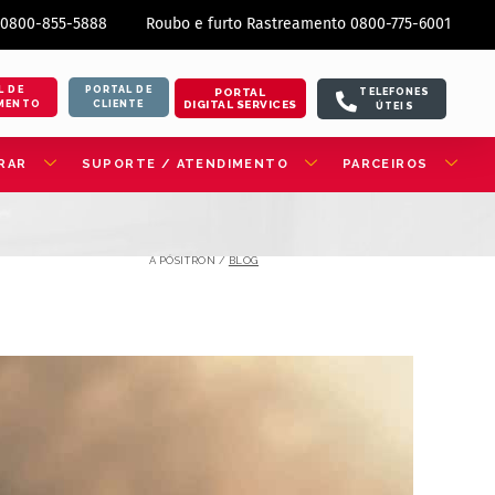
 0800-855-5888
Roubo e furto Rastreamento 0800-775-6001
L DE
PORTAL DE
PORTAL
TELEFONES
DIGITAL SERVICES
MENTO
CLIENTE
ÚTEIS
RAR
SUPORTE / ATENDIMENTO
PARCEIROS
A PÓSITRON /
BLOG