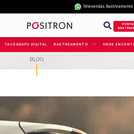
Televendas Rastreamento
PORTA
RASTREA
TACÓGRAFO DIGITAL
RASTREAMENTO
ONDE ENCONT
BLOG