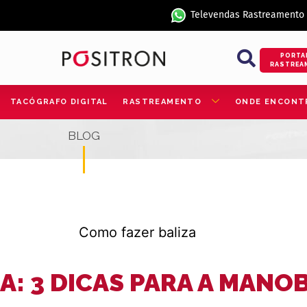
Televendas Rastreamento
PORTA
RASTREA
TACÓGRAFO DIGITAL
RASTREAMENTO
ONDE ENCONT
BLOG
A: 3 DICAS PARA A MANO