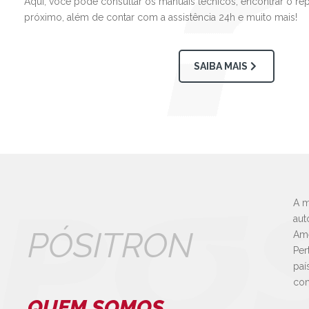
Aqui, você pode consultar os manuais técnicos, encontrar o re
próximo, além de contar com a assistência 24h e muito mais!
SAIBA MAIS
A m
aut
PÓSITRON
Amé
Per
paí
con
QUEM SOMOS