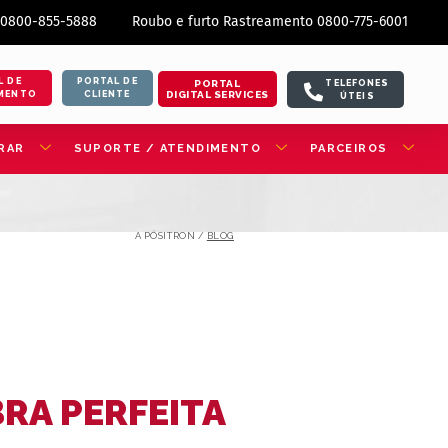
 0800-855-5888
Roubo e furto Rastreamento 0800-775-6001
L DE
PORTAL DE
PORTAL
TELEFONES
DIGITAL SERVICES
MENTO
CLIENTE
ÚTEIS
RAR
SUPORTE / ATENDIMENTO
PARCEIROS
A PÓSITRON /
BLOG
BRA PERFEITA