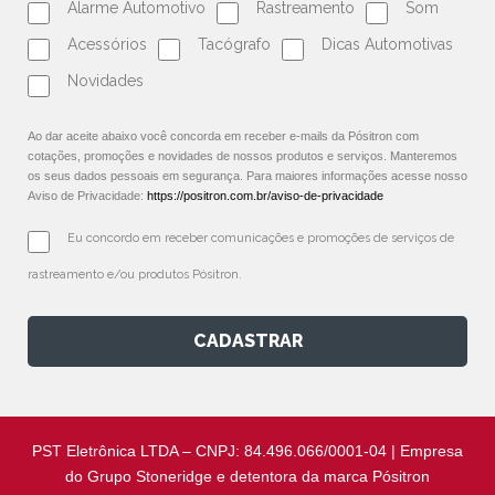
Alarme Automotivo
Rastreamento
Som
Acessórios
Tacógrafo
Dicas Automotivas
Novidades
Ao dar aceite abaixo você concorda em receber e-mails da Pósitron com
cotações, promoções e novidades de nossos produtos e serviços. Manteremos
os seus dados pessoais em segurança. Para maiores informações acesse nosso
Aviso de Privacidade:
https://positron.com.br/aviso-de-privacidade
Eu concordo em receber comunicações e promoções de serviços de 
rastreamento e/ou produtos Pósitron.
CADASTRAR
PST Eletrônica LTDA – CNPJ: 84.496.066/0001-04 | Empresa
do Grupo Stoneridge e detentora da marca Pósitron