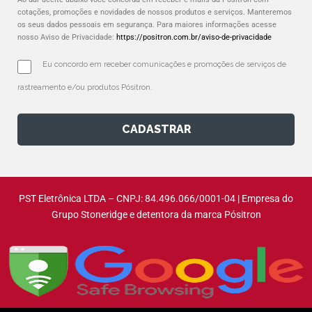
cotações, promoções e novidades de nossos produtos e serviços. Manteremos
os seus dados pessoais em segurança. Para maiores informações acesse
nosso Aviso de Privacidade:
https://positron.com.br/aviso-de-privacidade
Eu concordo em receber comunicações e promoções de serviços de 
rastreamento e/ou produtos Pósitron.
CADASTRAR
PST Eletrônica LTDA – CNPJ: 84.496.066/0001-04 | Empresa do
Grupo Stoneridge e detentora da marca Pósitron