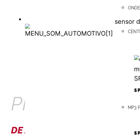
luxo, m
ONDE
veículo.
sensor 
SOM AUTOMOTIVO
CENT
SOM
03/10/202
Categori
AUTOMOTIVO
Marcado 
moto com 
S
PRECISA
MP3 
DE AJUDA?
S