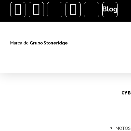
Tag:
al
ALARMES
Marca do
Grupo Stoneridge
VEÍCUL
AUTOM
ALARMES
com se
CYB
MOTOS