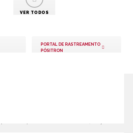
VER TODOS
MANUAIS
TÉCNICOS
PORTAL DE RASTREAMENTO
PÓSITRON
s, sendo uma das principais fabricantes de acessórios
s em segurança e conforto,
infotainment
e rastreamento para
 do setor automotivo global com presença em mais de 15
e plataformas que combinam sistemas de visão, soluções de