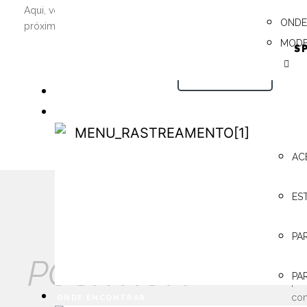
Aqui, você pode consultar os manuais técnicos, encontrar o re
ONDE
próximo, além de contar com a assistência 24h e muito mais!
MODE
S
SAIBA MAIS
TACÓGRAFO DIGITAL
RASTREAMENTO
RASTREAMENTO
AC
ES
A m
aut
PA
Amé
PÓSITRON
Per
PA
paí
con
ONDE ENCONTRAR