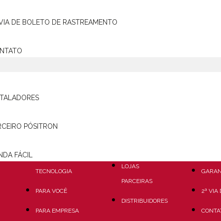
Eu concordo em receber comunicações e promoções de serviços de rastreamen
 VIA DE BOLETO DE RASTREAMENTO
CADASTRAR
NTATO
STALADORES
RASTREAMENTO
ONDE
SUPORTE /
ENCONTRAR
ATENDIME
PORTAL DE
RCEIRO PÓSITRON
COMPRE
FAQ
RASTREAMENTO
AGORA
COMO 
NDA FÁCIL
ESTRUTURA E
LOJAS
TECNOLOGIA
GARAN
PARCEIRAS
PARA VOCÊ
2ª VIA
DISTRIBUIDORES
PARA EMPRESA
CONTA