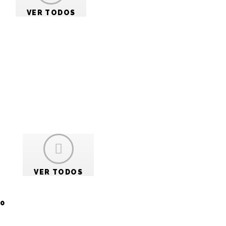
VER TODOS
omo
VER TODOS
os por
so,
0
s um