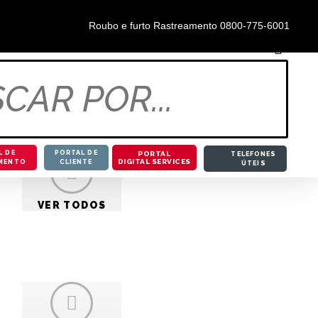
0800-855-5888
Roubo e furto Rastreamento 0800-775-6001
 moto
L DE
PORTAL DE
PORTAL
TELEFONES
DIGITAL SERVICES
MENTO
CLIENTE
ÚTEIS
resença
VER TODOS