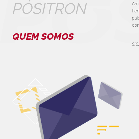
PÓSITRON
Amé
Per
paí
con
QUEM SOMOS
SIG