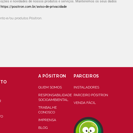
omoções e novidades de nossos produtos e serviços. Manteremos os seus dados
:
https://positron.com.br/aviso-de-privacidade
to e/ou produtos Pósitron.
A PÓSITRON
PARCEIROS
NTO
QUEM SOMOS
INSTALADORES
RESPONSABILIDADE
PARCEIRO PÓSITRON
SOCIOAMBIENTAL
R
VENDA FÁCIL
TRABALHE
CONOSCO
TO
IMPRENSA
BLOG