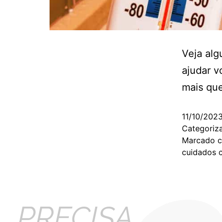
Veja alg
ajudar v
mais qu
11/10/202
Categori
Marcado 
cuidados 
PRECISA