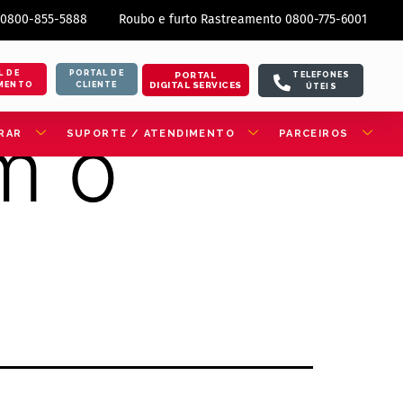
 0800-855-5888
Roubo e furto Rastreamento 0800-775-6001
L DE
PORTAL DE
PORTAL
TELEFONES
DIGITAL SERVICES
MENTO
CLIENTE
ÚTEIS
m o
RAR
SUPORTE / ATENDIMENTO
PARCEIROS