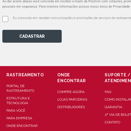
Ao dar aceite abaixo você concorda em receber e-mails da Pósitron com cotações, pr
pessoais em segurança. Para maiores informações acesse nosso Aviso de Privacidade
Eu concordo em receber comunicações e promoções de serviços de rastreamen
CADASTRAR
RASTREAMENTO
ONDE
SUPORTE /
ENCONTRAR
ATENDIME
PORTAL DE
RASTREAMENTO
COMPRE AGORA
FAQ
ESTRUTURA E
LOJAS PARCEIRAS
COMO INSTALA
TECNOLOGIA
DISTRIBUIDORES
GARANTIA
PARA VOCÊ
2ª VIA DE BOLE
PARA EMPRESA
CONTATO
ONDE ENCONTRAR