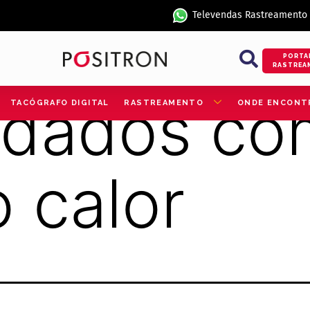
Televendas Rastreamento
PORTA
RASTREA
idados co
TACÓGRAFO DIGITAL
RASTREAMENTO
ONDE ENCONT
o calor