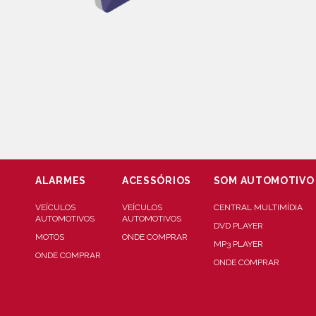
ALARMES
ACESSÓRIOS
SOM AUTOMOTIVO
VEÍCULOS
VEÍCULOS
CENTRAL MULTIMÍDIA
AUTOMOTIVOS
AUTOMOTIVOS
DVD PLAYER
MOTOS
ONDE COMPRAR
MP3 PLAYER
ONDE COMPRAR
ONDE COMPRAR