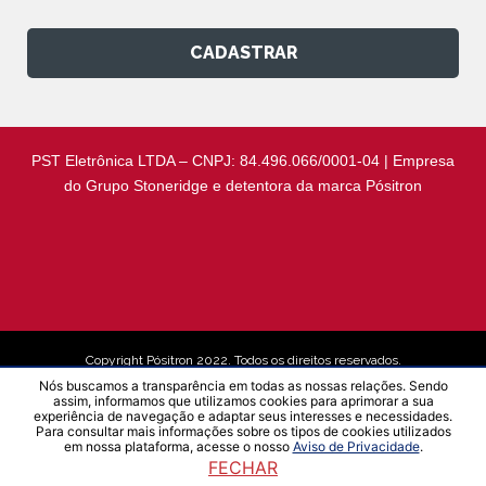
CADASTRAR
PST Eletrônica LTDA – CNPJ: 84.496.066/0001-04 | Empresa
do Grupo Stoneridge e detentora da marca Pósitron
Copyright Pósitron 2022. Todos os direitos reservados.
Nós buscamos a transparência em todas as nossas relações. Sendo
assim, informamos que utilizamos cookies para aprimorar a sua
experiência de navegação e adaptar seus interesses e necessidades.
Aviso de Privacidade
Para consultar mais informações sobre os tipos de cookies utilizados
em nossa plataforma, acesse o nosso
Aviso de Privacidade
.
FECHAR
Desenvolvido por