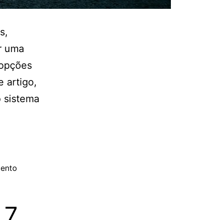
s,
r uma
 opções
 artigo,
o sistema
mento
 7