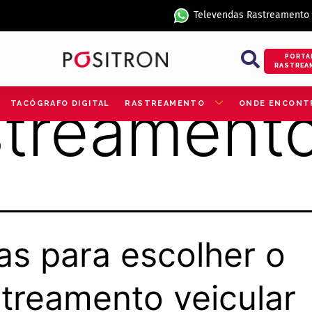
Televendas Rastreamento
PORTA
RASTREA
streamento
TACÓGRAFO DIGITAL
RASTREAMENTO
ONDE ENCONT
as para escolher o
treamento veicular