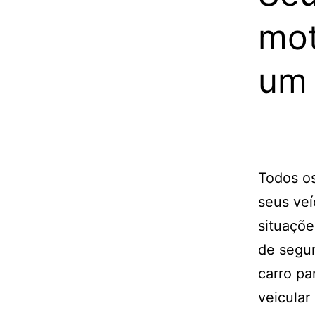
mot
um 
Todos o
seus veí
situaçõ
de segu
carro pa
veicular