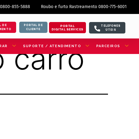
 0800-855-5888
Roubo e furto Rastreamento 0800-775-6001
L DE
PORTAL DE
PORTAL
TELEFONES
DIGITAL SERVICES
MENTO
CLIENTE
ÚTEIS
 carro
RAR
SUPORTE / ATENDIMENTO
PARCEIROS