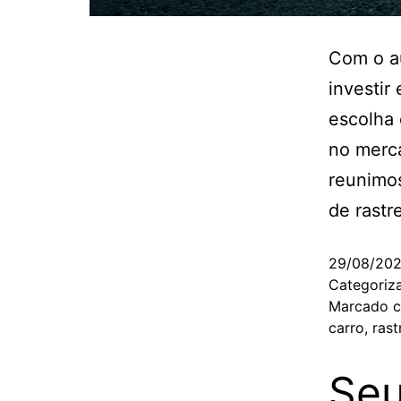
Com o au
investir
escolha
no merca
reunimos
de rast
29/08/20
Categori
Marcado 
carro
,
ras
Seu