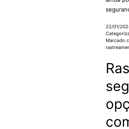
seguranç
22/01/202
Categori
Marcado 
rastreamen
Ras
seg
opç
com