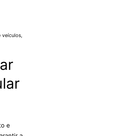
 veículos
,
ar
lar
to e
rantir a