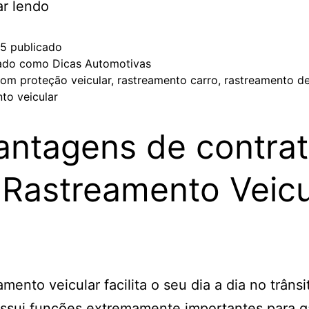
ar lendo
25
publicado
zado como
Dicas Automotivas
com
proteção veicular
,
rastreamento carro
,
rastreamento de
to veicular
antagens de contrat
Rastreamento Veicu
amento veicular facilita o seu dia a dia no trânsi
ssui funções extremamente importantes para ga