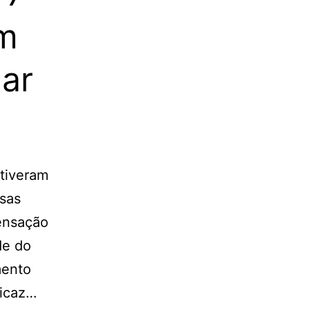
em
ar
tiveram
ssas
ensação
de do
mento
ficaz…