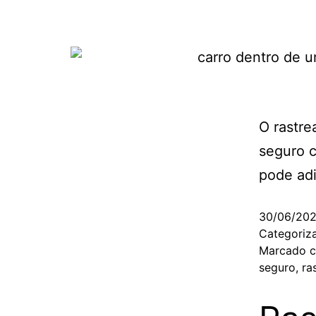
O rastr
seguro c
pode adi
30/06/20
Categori
Marcado 
seguro
,
ra