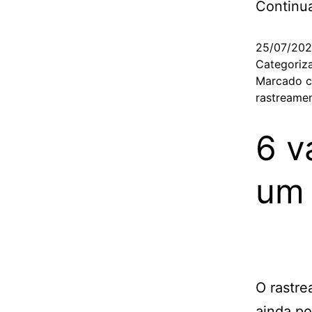
Continu
25/07/20
Categori
Marcado 
rastreamen
6 v
um 
O rastre
ainda po