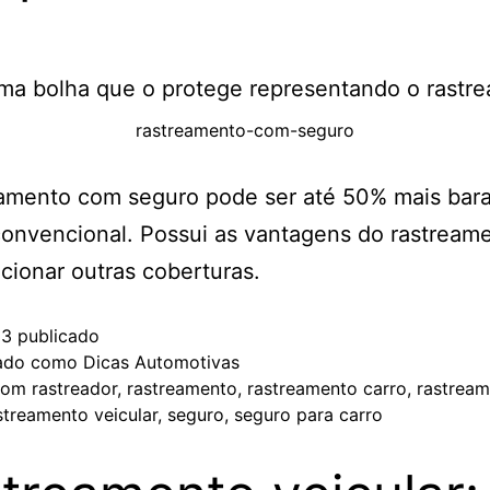
rastreamento-com-seguro
eamento com seguro pode ser até 50% mais bara
onvencional. Possui as vantagens do rastreame
cionar outras coberturas.
23
publicado
zado como
Dicas Automotivas
com
rastreador
,
rastreamento
,
rastreamento carro
,
rastrea
streamento veicular
,
seguro
,
seguro para carro