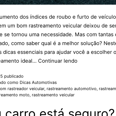
mento dos índices de roubo e furto de veículo
 em um bom rastreamento veicular deixou de se
 e se tornou uma necessidade. Mas com tantas
do, como saber qual é a melhor solução? Neste
 dicas essenciais para ajudar você a escolher 
reamento ideal…
Continuar lendo
25
publicado
zado como
Dicas Automotivas
com
rastreador veicular
,
rastreamento automotivo
,
rastrea
treamento moto
,
rastreamento veicular
 carro está seguro?