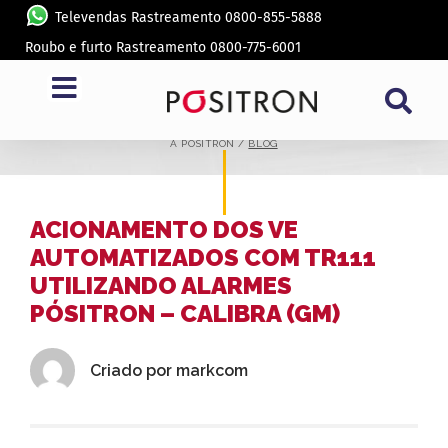
Televendas Rastreamento 0800-855-5888
Roubo e furto Rastreamento 0800-775-6001
BLOG
A PÓSITRON /
BLOG
ACIONAMENTO DOS VE
AUTOMATIZADOS COM TR111
UTILIZANDO ALARMES
PÓSITRON – CALIBRA (GM)
Criado por
markcom