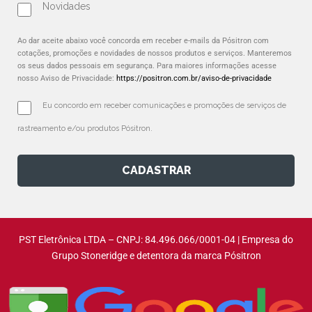
Novidades
Ao dar aceite abaixo você concorda em receber e-mails da Pósitron com
cotações, promoções e novidades de nossos produtos e serviços. Manteremos
os seus dados pessoais em segurança. Para maiores informações acesse
nosso Aviso de Privacidade:
https://positron.com.br/aviso-de-privacidade
Eu concordo em receber comunicações e promoções de serviços de 
rastreamento e/ou produtos Pósitron.
CADASTRAR
PST Eletrônica LTDA – CNPJ: 84.496.066/0001-04 | Empresa do
Grupo Stoneridge e detentora da marca Pósitron