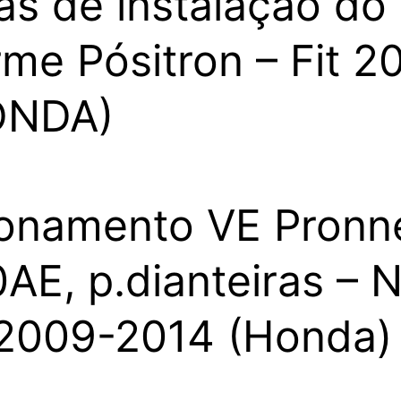
as de instalação do
rme Pósitron – Fit 2
ONDA)
onamento VE Pronn
AE, p.dianteiras – 
 2009-2014 (Honda)