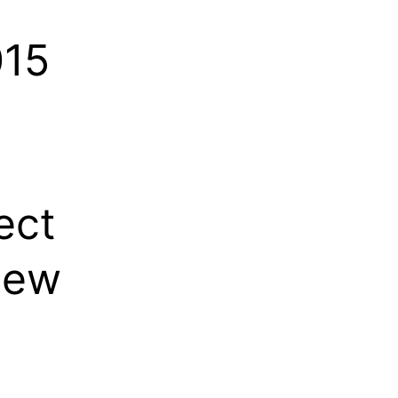
015
ect
New