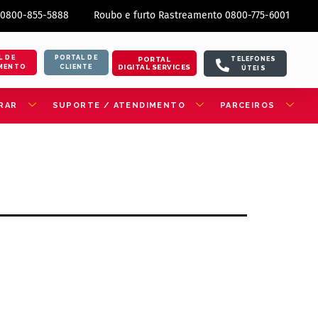
 0800-855-5888
Roubo e furto Rastreamento 0800-775-6001
L DE
PORTAL DE
PORTAL
TELEFONES
DIGITAL SERVICES
MENTO
CLIENTE
ÚTEIS
RAR
SUPORTE / ATENDIMENTO
PARCEIROS