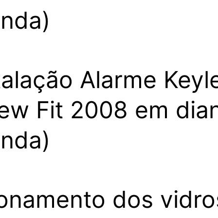
nda)
talação Alarme Keyl
ew Fit 2008 em dia
nda)
onamento dos vidro