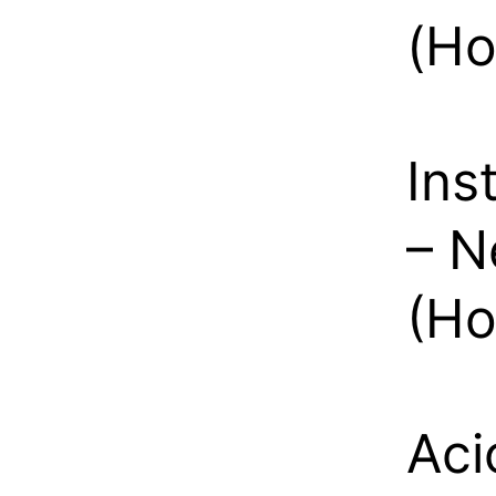
(Ho
Ins
– N
(Ho
Aci