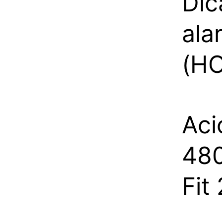
Dic
ala
(H
Aci
480
Fit