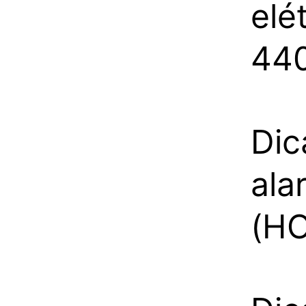
elé
440
Dic
ala
(H