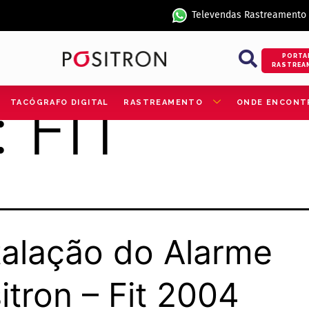
Televendas Rastreamento
PORTA
RASTREA
:
FIT
TACÓGRAFO DIGITAL
RASTREAMENTO
ONDE ENCONT
talação do Alarme
itron – Fit 2004