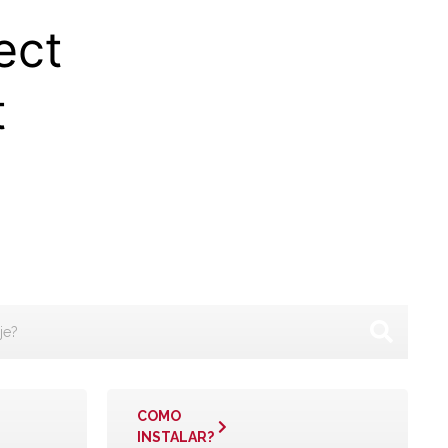
ect
t
COMO
INSTALAR?