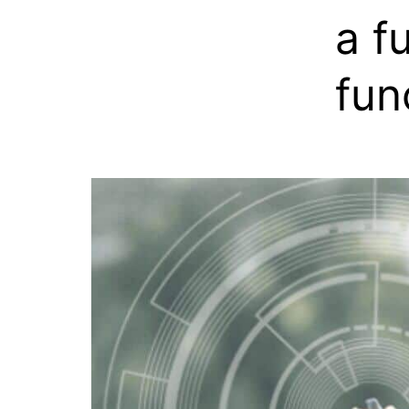
a f
fun