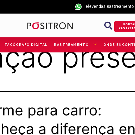
Televendas Rastreamento
PORTA
RASTREA
nção pres
TACÓGRAFO DIGITAL
RASTREAMENTO
ONDE ENCONT
rme para carro:
heça a diferença en