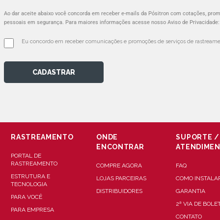
Ao dar aceite abaixo você concorda em receber e-mails da Pósitron com cotações, pr
pessoais em segurança. Para maiores informações acesse nosso Aviso de Privacidade
Eu concordo em receber comunicações e promoções de serviços de rastreamen
CADASTRAR
RASTREAMENTO
ONDE
SUPORTE /
ENCONTRAR
ATENDIME
PORTAL DE
RASTREAMENTO
COMPRE AGORA
FAQ
ESTRUTURA E
LOJAS PARCEIRAS
COMO INSTALA
TECNOLOGIA
DISTRIBUIDORES
GARANTIA
PARA VOCÊ
2ª VIA DE BOLE
PARA EMPRESA
CONTATO