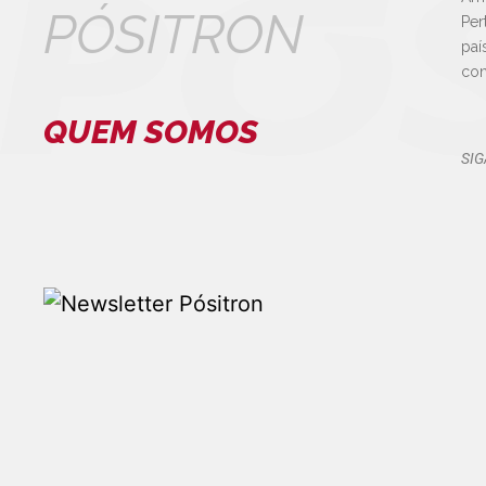
PÓSITRON
Per
paí
con
QUEM SOMOS
SIG