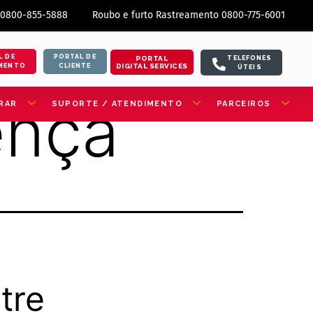
 0800-855-5888
Roubo e furto Rastreamento 0800-775-6001
L DE
PORTAL DE
PORTAL
TELEFONES
DIGITAL SERVICES
MENTO
CLIENTE
ÚTEIS
ença
RAR
SUPORTE / ATENDIMENTO
PARCEIROS
tre