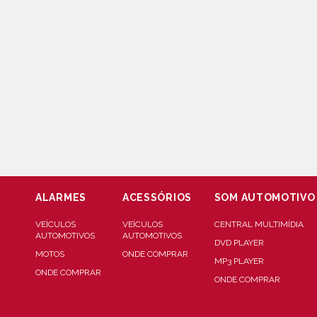
ALARMES
ACESSÓRIOS
SOM AUTOMOTIVO
VEÍCULOS
VEÍCULOS
CENTRAL MULTIMÍDIA
AUTOMOTIVOS
AUTOMOTIVOS
DVD PLAYER
MOTOS
ONDE COMPRAR
MP3 PLAYER
ONDE COMPRAR
ONDE COMPRAR