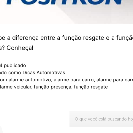
e a diferença entre a função resgate e a funçã
a? Conheça!
4
publicado
zado como
Dicas Automotivas
com
alarme automotivo
,
alarme para carro
,
alarme para car
larme veicular
,
função presença
,
função resgate