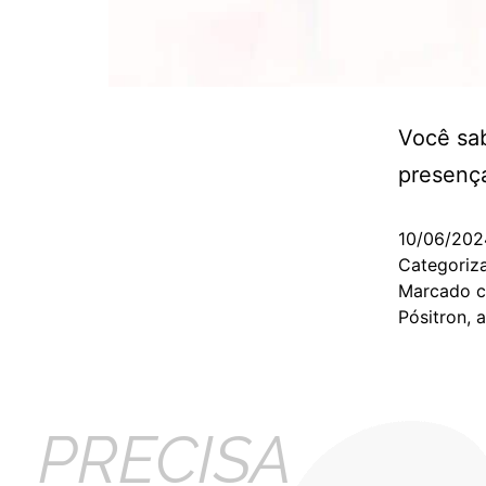
Você sab
presenç
10/06/202
Categori
Marcado 
Pósitron
,
a
PRECISA