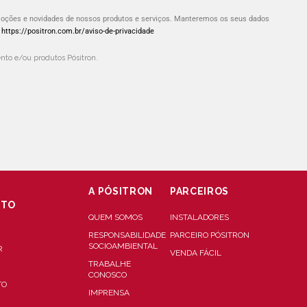
omoções e novidades de nossos produtos e serviços. Manteremos os seus dados
:
https://positron.com.br/aviso-de-privacidade
to e/ou produtos Pósitron.
A PÓSITRON
PARCEIROS
NTO
QUEM SOMOS
INSTALADORES
RESPONSABILIDADE
PARCEIRO PÓSITRON
SOCIOAMBIENTAL
R
VENDA FÁCIL
TRABALHE
CONOSCO
TO
IMPRENSA