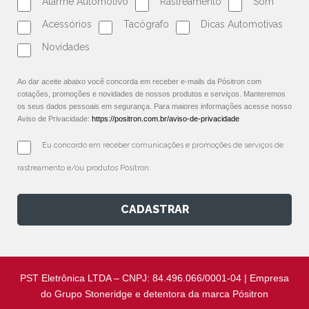
Alarme Automotivo
Rastreamento
Som
Acessórios
Tacógrafo
Dicas Automotivas
Novidades
Ao dar aceite abaixo você concorda em receber e-mails da Pósitron com
cotações, promoções e novidades de nossos produtos e serviços. Manteremos
os seus dados pessoais em segurança. Para maiores informações acesse nosso
Aviso de Privacidade:
https://positron.com.br/aviso-de-privacidade
Eu concordo em receber comunicações e promoções de serviços de 
rastreamento e/ou produtos Pósitron.
CADASTRAR
PST Eletrônica LTDA – CNPJ: 84.496.066/0001-04 | Empresa
do Grupo Stoneridge e detentora da marca Pósitron